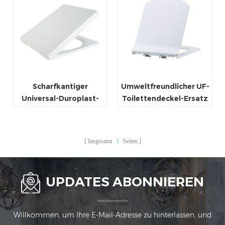
Scharfkantiger
Umweltfreundlicher UF-
Universal-Duroplast-
Toilettendeckel-Ersatz
WC-Sitzbezug Eck-
Slimline Ecke
Toilettendeckel-Sitz
abgerundeter WC-
Sitzbezug
Insgesamt
1
Seiten
UPDATES ABONNIEREN
Willkommen, um Ihre E-Mail-Adresse zu hinterlassen, und