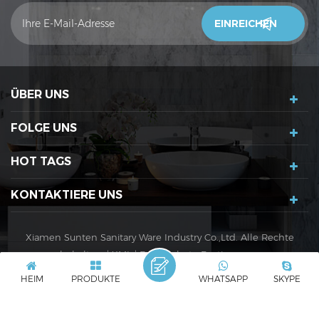
unser Vertrieb wird sich innerhalb von 24 Stunden mit Ihnen
in Verbindung setzen. Vielen Dank!
ÜBER UNS
FOLGE UNS
HOT TAGS
KONTAKTIERE UNS
Xiamen Sunten Sanitary Ware Industry Co.,Ltd. Alle Rechte
vorbehalten. |
XML
|
Datenschutz-Bestimmungen
IPv6-Netzwerk unterstützt
IPv6
HEIM
PRODUKTE
WHATSAPP
SKYPE