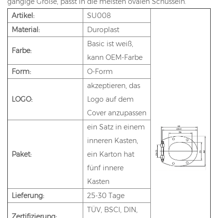
gängige Größe, passt in die meisten ovalen Schüsseln.
Artikel:
SU008
Material:
Duroplast
Basic ist weiß,
Farbe:
kann OEM-Farbe
Form:
O-Form
akzeptieren, das
LOGO:
Logo auf dem
Cover anzupassen
ein Satz in einem
inneren Kasten,
Paket:
ein Karton hat
fünf innere
Kasten
Lieferung:
25-30 Tage
TÜV, BSCI, DIN,
Zertifizierung: