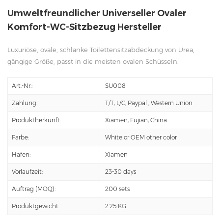
Umweltfreundlicher Universeller Ovaler
Komfort-WC-Sitzbezug Hersteller
Luxuriöse, ovale, schlanke Toilettensitzabdeckung von Urea,
gängige Größe, passt in die meisten ovalen Schüsseln.
Art.-Nr.:
SU008
Zahlung:
T/T, L/C, Paypal , Western Union
Produktherkunft:
Xiamen, Fujian, China
Farbe:
White or OEM other color
Hafen:
Xiamen
Vorlaufzeit:
23-30 days
Auftrag (MOQ):
200 sets
Produktgewicht:
2.25 KG