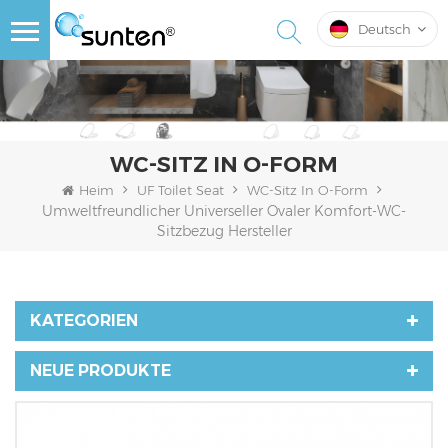
Deutsch
WC-SITZ IN O-FORM
Heim
UF Toilet Seat
WC-Sitz In O-Form
Umweltfreundlicher Universeller Ovaler Komfort-WC-
Sitzbezug Hersteller
KATEGORIEN
NEUE PRODUKTE