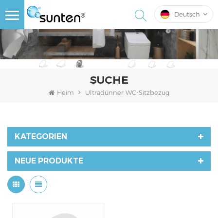
Deutsch
SUCHE
Heim
Ultradünner WC-Sitzbezug
KATEGORIEN
NEUE PRODUKTE