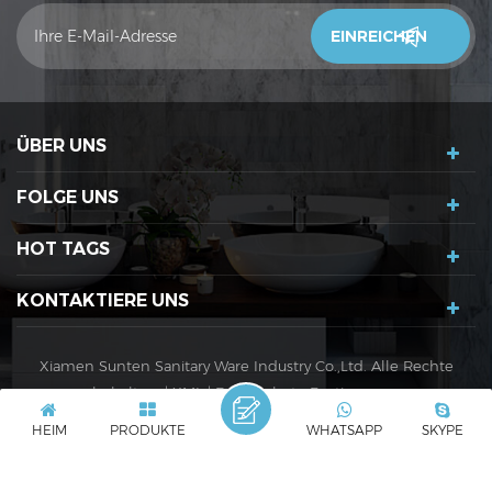
unser Vertrieb wird sich innerhalb von 24 Stunden mit Ihnen
in Verbindung setzen. Vielen Dank!
ÜBER UNS
FOLGE UNS
HOT TAGS
KONTAKTIERE UNS
Xiamen Sunten Sanitary Ware Industry Co.,Ltd. Alle Rechte
vorbehalten. |
XML
|
Datenschutz-Bestimmungen
IPv6-Netzwerk unterstützt
IPv6
HEIM
PRODUKTE
WHATSAPP
SKYPE