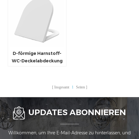
D-förmige Harnstoff-
WC-Deckelabdeckung
verlängerte ultradünne
WC-Sitzabdeckung
Insgesamt
1
Seiten
UPDATES ABONNIEREN
Willkommen, um Ihre E-Mail-Adresse zu hinterlassen, und